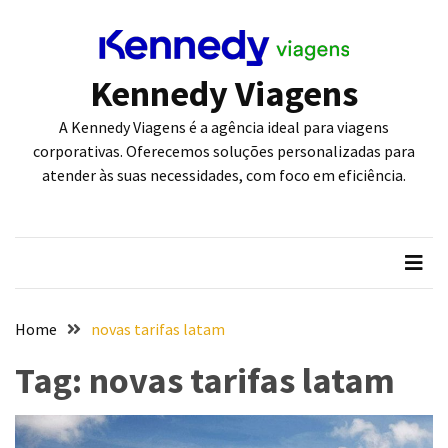
POSTS
Kennedy Viagens
RECENTES
A Kennedy Viagens é a agência ideal para viagens
Como
corporativas. Oferecemos soluções personalizadas para
a
atender às suas necessidades, com foco em eficiência.
Tecnologia
da
Biztrip
Está
Redefinindo
as
Home
novas tarifas latam
Viagens
Corporativas
Tag:
novas tarifas latam
Viagens
Rodoviárias
Ganham