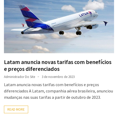
Força
no
Meio
Corporativo
Como
os
Preços
de
Latam anuncia novas tarifas com benefícios
Passagens
e preços diferenciados
Aéreas
Podem
Administrador Do Site
3 de novembro de 2023
Variar
Latam anuncia novas tarifas com benefícios e preços
diferenciados A Latam, companhia aérea brasileira, anunciou
Como
mudanças nas suas tarifas a partir de outubro de 2023.
Calcular
o
READ MORE
KM