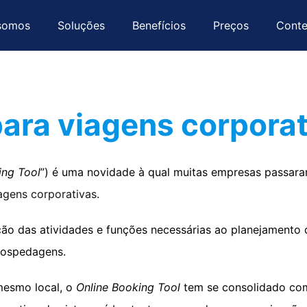
somos
Soluções
Benefícios
Preços
Cont
ara viagens corpora
ing Tool
”) é uma novidade à qual muitas empresas passaram
agens corporativas
.
o das atividades e funções necessárias ao planejamento 
hospedagens.
mesmo local, o
Online Booking Tool
tem se consolidado co