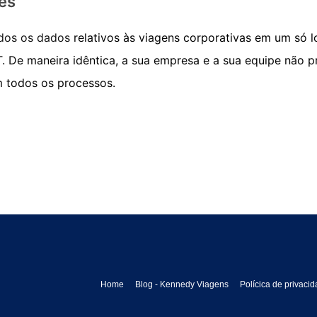
es
odos os dados
relativos às viagens corporativas em um só l
BT. De maneira idêntica, a sua empresa e a sua equipe não
 todos os processos.
Home
Blog - Kennedy Viagens
Polícica de privaci