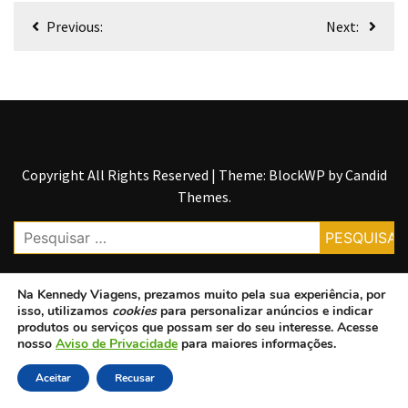
Força
Previous:
Next:
no
Meio
Corporativo
Como
os
Preços
Copyright All Rights Reserved
|
Theme: BlockWP by
Candid
de
Themes
.
Passagens
Aéreas
Podem
Variar
Na
Kennedy Viagens
, prezamos muito pela sua experiência, por
isso, utilizamos
cookies
para personalizar anúncios e indicar
Como
produtos ou serviços que possam ser do seu interesse. Acesse
Calcular
nosso
Aviso de Privacidade
para maiores informações.
o
Aceitar
Recusar
KM