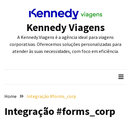
POSTS
Kennedy Viagens
RECENTES
A Kennedy Viagens é a agência ideal para viagens
Como
corporativas. Oferecemos soluções personalizadas para
a
atender às suas necessidades, com foco em eficiência.
Tecnologia
da
Biztrip
Está
Redefinindo
as
Home
Integração #forms_corp
Viagens
Corporativas
Integração #forms_corp
Viagens
Rodoviárias
Ganham