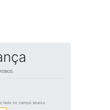
ança
nosco.
ao lado no campo abaixo