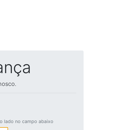
ança
nosco.
ao lado no campo abaixo